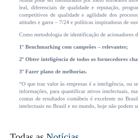
Ainda pode ser mensurados por meio softwares inovad
leal, diferenciais de qualidade e reputação, progr
competitivos de qualidade e agilidade dos process
atitudes e garra – 7/24 e políticas inspiradoras de sus
Como metodologia de identificação de acionadores de 
1º Benchmarking com campeões – relevantes;
2º Obter inteligência de todos os fornecedores chav
3º Fazer plano de melhorias.
“O que traz valor às empresas é a inteligência, ou s
informações, para quantificar ativos intelectuais, m
contas de resultados contábeis é excelente no Bra
intelectuais no Brasil e no mundo, hoje não podem se
Todas as
Notícias