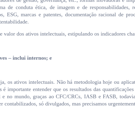
ores de gestão, governança, etc., formas inovadoras e inspira
ama de conduta ética, de imagem e de responsabilidades, rep
os, ESG, marcas e patentes, documentação racional de pro
tentabilidade.
valor dos ativos intelectuais, estipulando os indicadores cha
es – inclui internos; e
eja, os ativos intelectuais. Não há metodologia hoje ou aplica
as é importante entender que os resultados das quantificações
sil e no mundo, graças ao CFC/CRCs, IASB e FASB, todavia
r contabilizados, só divulgados, mas precisamos urgentemente 