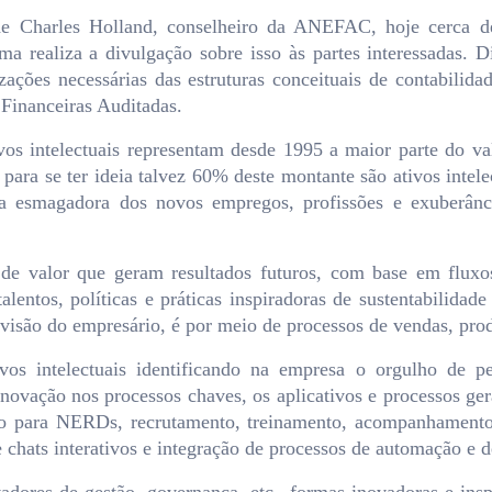
e Charles Holland, conselheiro da ANEFAC, hoje cerca d
a realiza a divulgação sobre isso às partes interessadas. Di
ações necessárias das estruturas conceituais de contabilida
Financeiras Auditadas.
s intelectuais representam desde 1995 a maior parte do v
para se ter ideia talvez 60% deste montante são ativos intele
oria esmagadora dos novos empregos, profissões e exuberân
es de valor que geram resultados futuros, com base em flux
alentos, políticas e práticas inspiradoras de sustentabilida
 a visão do empresário, é por meio de processos de vendas, pro
os intelectuais identificando na empresa o orgulho de pe
ção nos processos chaves, os aplicativos e processos gerad
aço para NERDs, recrutamento, treinamento, acompanhament
 de chats interativos e integração de processos de automação e 