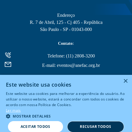
Endereço
R. 7 de Abril, 125 - Cj 405 - República
São Paulo - SP - 01043-000
Contato:
Telefone: (11) 2808-3200
E-mail: eventos@anefac.org.br
×
Este website usa cookies
Este website usa cookies para melhorar a experiência do usuário. Ao
utilizar o nosso website, estará a concordar com todos os cookies de
acordo com nossa Política de Cookies.
© 2026 Todos Direitos Reservados
Ler mais
MOSTRAR DETALHES
Powered by
MZ
ACEITAR TODOS
RECUSAR TODOS
Política de Privacidade