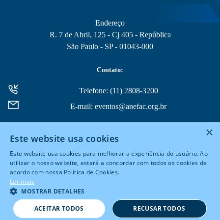
Endereço
R. 7 de Abril, 125 - Cj 405 - República
São Paulo - SP - 01043-000
Contato:
Telefone: (11) 2808-3200
E-mail: eventos@anefac.org.br
×
Este website usa cookies
Este website usa cookies para melhorar a experiência do usuário. Ao
utilizar o nosso website, estará a concordar com todos os cookies de
acordo com nossa Política de Cookies.
© 2026 Todos Direitos Reservados
Ler mais
MOSTRAR DETALHES
Powered by
MZ
ACEITAR TODOS
RECUSAR TODOS
Política de Privacidade