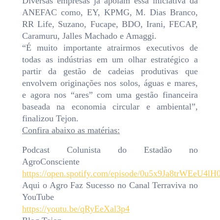
Diversas empresas já apoiam essa iniciativa da
ANEFAC como, EY, KPMG, M. Dias Branco,
RR Life, Suzano, Fucape, BDO, Irani, FECAP,
Caramuru, Jalles Machado e Amaggi.
“É muito importante atrairmos executivos de
todas as indústrias em um olhar estratégico a
partir da gestão de cadeias produtivas que
envolvem originações nos solos, águas e mares,
e agora nos “ares” com uma gestão financeira
baseada na economia circular e ambiental”,
finalizou Tejon.
Confira abaixo as matérias:
Podcast Colunista do Estadão no
AgroConsciente
https://open.spotify.com/episode/0u5x9Ja8trWEeU4l
Aqui o Agro Faz Sucesso no Canal Terraviva no
YouTube
https://youtu.be/qRyEeXal3p4