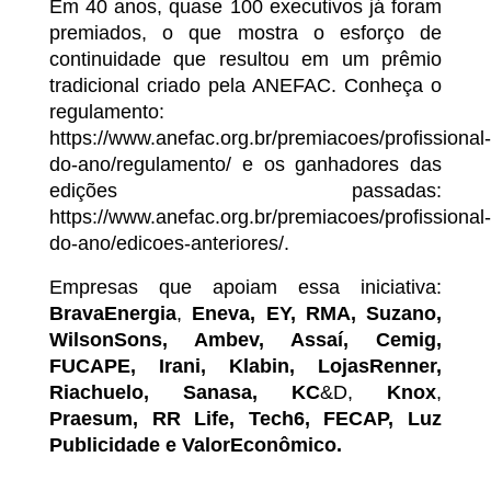
Em 40 anos, quase 100 executivos já foram
premiados, o que mostra o esforço de
continuidade que resultou em um prêmio
tradicional criado pela ANEFAC. Conheça o
regulamento:
https://www.anefac.org.br/premiacoes/profissional-
do-ano/regulamento/ e os ganhadores das
edições passadas:
https://www.anefac.org.br/premiacoes/profissional-
do-ano/edicoes-anteriores/.
Empresas que apoiam essa iniciativa:
BravaEnergia
,
Eneva, EY, RMA, Suzano,
WilsonSons, Ambev, Assaí, Cemig,
FUCAPE, Irani, Klabin, LojasRenner,
Riachuelo, Sanasa, KC
&D,
Knox
,
Praesum, RR Life, Tech6, FECAP, Luz
Publicidade
e ValorEconômico.