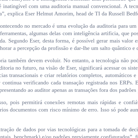
é inatingível com uma auditoria manual convencional. A tecn
a”, explica Eser Helmut Amorim, head de TI da Russell Bedfo
contecendo no mercado é uma evolução da auditoria para um 
erramentas, algumas delas com inteligência artificia, que po
a. Segundo Eser, desta forma, é possível gerar mais valor e
orar a percepção da profissão e dar-lhe um salto quântico e d
ria também devem evoluir. No entanto, a tecnologia não pode 
toria no futuro, na visão de Eser, significará acessar os si
ncias transacionais e criar relatórios completos, automáticos e
r continua verificando cada transação registrada nos ERPs. 
esentando ao auditor apenas as transações fora dos padrões 
so, pois permitirá conexões remotas mais rápidas e confiávei
ários documentos com risco mínimo de erro. Isso só pode aum
xtração de dados por vias tecnológicas para a tomada de dec
ais, benchmark) e/ou padrões previamente configurados”, fi