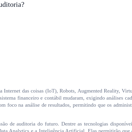
uditoria?
 Internet das coisas (IoT), Robots, Augmented Reality, Virt
ssistema financeiro e contábil mudaram, exigindo análises 
om foco na análise de resultados, permitindo que os adminis
ssão de auditoria do futuro. Dentre as tecnologias disponíve
ta Analytics e a Inteligência Artificial. Elas permitirão que