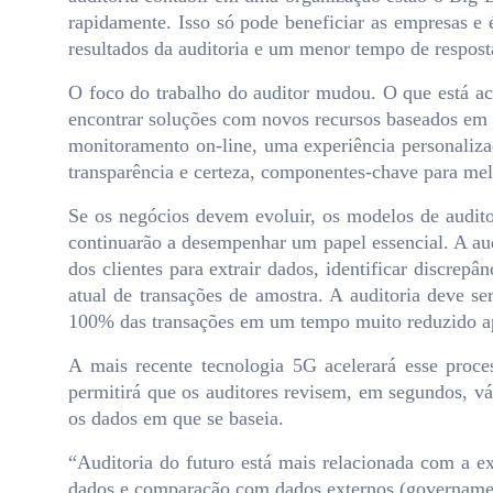
rapidamente. Isso só pode beneficiar as empresas e 
resultados da auditoria e um menor tempo de respost
O foco do trabalho do auditor mudou. O que está a
encontrar soluções com novos recursos baseados em f
monitoramento on-line, uma experiência personalizad
transparência e certeza, componentes-chave para melh
Se os negócios devem evoluir, os modelos de audito
continuarão a desempenhar um papel essencial. A audi
dos clientes para extrair dados, identificar discrepâ
atual de transações de amostra. A auditoria deve se
100% das transações em um tempo muito reduzido apr
A mais recente tecnologia 5G acelerará esse proces
permitirá que os auditores revisem, em segundos, v
os dados em que se baseia.
“Auditoria do futuro está mais relacionada com a e
dados e comparação com dados externos (governament