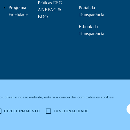
Práticas ESG
Programa
Portal da
ANEFAC &
Fidelidade
Transparência
BDO
E-book da
Transparência
 utilizar o nosso website, estará a concordar com todos os cookies
DIRECIONAMENTO
FUNCIONALIDADE
Powered by
MZ