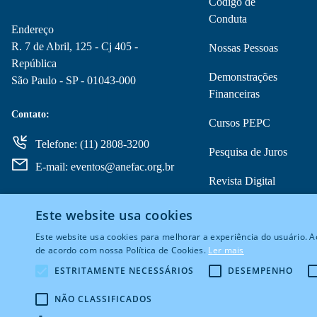
Código de
Conduta
Endereço
R. 7 de Abril, 125 - Cj 405 -
Nossas Pessoas
República
Demonstrações
São Paulo - SP - 01043-000
Financeiras
Contato:
Cursos PEPC
Telefone: (11) 2808-3200
Pesquisa de Juros
E-mail: eventos@anefac.org.br
Revista Digital
Copom
Este website usa cookies
Este website usa cookies para melhorar a experiência do usuário. Ao
de acordo com nossa Política de Cookies.
Ler mais
ESTRITAMENTE NECESSÁRIOS
DESEMPENHO
NÃO CLASSIFICADOS
© 2026 Todos Direitos Reservados