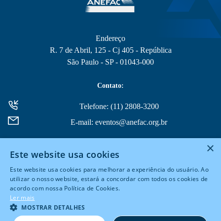
Endereço
R. 7 de Abril, 125 - Cj 405 - República
São Paulo - SP - 01043-000
Contato:
Telefone: (11) 2808-3200
E-mail: eventos@anefac.org.br
×
Este website usa cookies
Este website usa cookies para melhorar a experiência do usuário. Ao
utilizar o nosso website, estará a concordar com todos os cookies de
acordo com nossa Política de Cookies.
© 2026 Todos Direitos Reservados
Ler mais
MOSTRAR DETALHES
Powered by
MZ