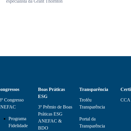
especialista da Grant Thornton
ongressos
Boas Práticas
Transparência
Certi
ESG
8º Congresso
Troféu
CCA
NEFAC
3º Prêmio de Boas
Transparência
Práticas ESG
Programa
Portal da
ANEFAC &
Fidelidade
Transparência
BDO