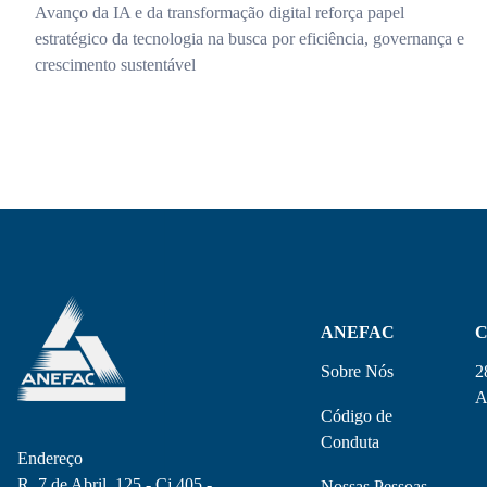
Avanço da IA e da transformação digital reforça papel
estratégico da tecnologia na busca por eficiência, governança e
crescimento sustentável
ANEFAC
C
Sobre Nós
2
A
Código de
Conduta
Endereço
R. 7 de Abril, 125 - Cj 405 -
Nossas Pessoas