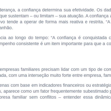
iderança, a confiança determina sua efetividade. Os d
s que sustentam – ou limitam – sua atuação. A confiança 
ivo tende a operar de forma mais reativa e restrita. 
ranhão.
ncia ao longo do tempo: “A confiança é conquistada co
empenho consistente é um item importante para que a c
empresas familiares precisam lidar com um tipo de comp
a, com uma interseção muito forte entre empresa, famíl
apenas com base em indicadores financeiros ou estraté
aliás, aparece como um fator frequentemente subestimado 
resa familiar sem conflitos – entender essa dinâmic