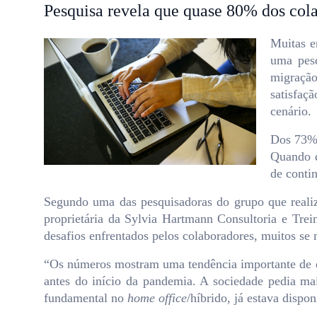
Pesquisa revela que quase 80% dos col
Muitas e
uma pesq
migraçã
satisfaç
cenário.
Dos 73% 
Quando q
de conti
Segundo uma das pesquisadoras do grupo que realiz
proprietária da Sylvia Hartmann Consultoria e Trei
desafios enfrentados pelos colaboradores, muitos se 
“Os números mostram uma tendência importante de qu
antes do início da pandemia. A sociedade pedia mai
fundamental no
home office
/híbrido, já estava dispo