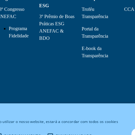
ESG
8º Congresso
Troféu
CCA
NEFAC
3º Prêmio de Boas
Transparência
Práticas ESG
Programa
Portal da
ANEFAC &
Fidelidade
Transparência
BDO
E-book da
Transparência
 utilizar o nosso website, estará a concordar com todos os cookies