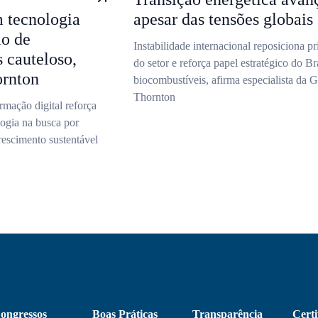
 tecnologia
apesar das tensões globais
io de
Instabilidade internacional reposiciona pr
 cauteloso,
do setor e reforça papel estratégico do Br
ornton
biocombustíveis, afirma especialista da G
Thornton
rmação digital reforça
logia na busca por
rescimento sustentável
ongressos
Boas Práticas
Transparência
Certi