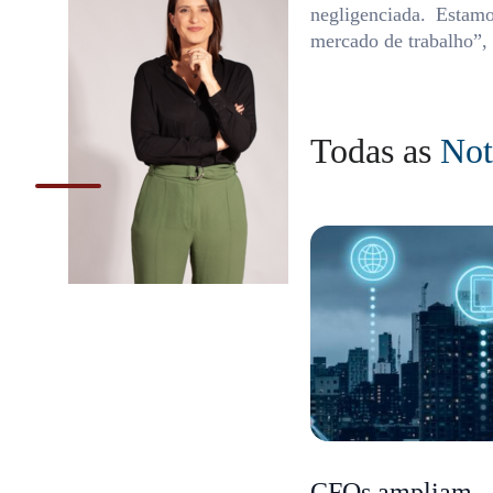
negligenciada. Estam
mercado de trabalho”, f
Todas as
Not
CFOs ampliam