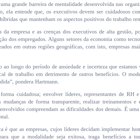
 uma grande barreira de mentalidade desenvolvida nas organi
o, ela entende que, os executivos devem ser cuidadosos com
 híbridas que mantenham os aspectos positivos do trabalho re
ra da empresa e as crenças dos executivos de alta gestão,
cepção dos empregados. Alguns setores da economia como tecn
aseados em outras regiões geográficas, com isto, empresas mai
o longo do período de ansiedade e incerteza que estamos vi
ocal de trabalho em detrimento de outros benefícios. O mod
edida”, pondera Hartmann.
forma cuidadosa; envolver líderes, representantes de RH e 
as mudanças de forma transparente, realizar treinamentos e 
s envolvidos compreendam as dificuldades dos demais. É um
tal.
ca é que as empresas, cujos líderes decidam implementar home
para que a modalidade seja exitosa, traga benefícios a t