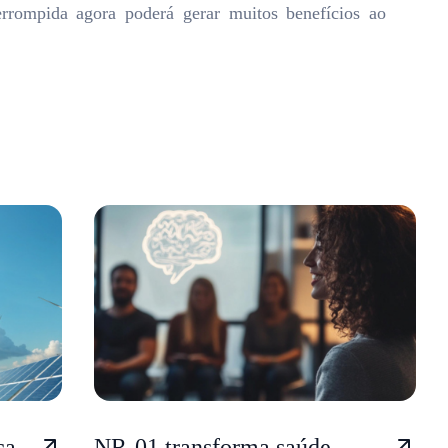
rrompida agora poderá gerar muitos benefícios ao
ça
NR-01 transforma saúde