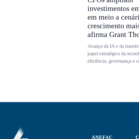
investimentos em
em meio a cenár
crescimento mais
afirma Grant Th
Avanço da IA e da transfo
papel estratégico da tecno
eficiência, governança e c
ANEFAC
C