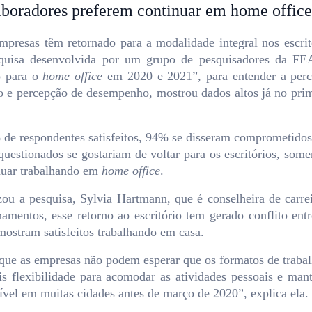
aboradores preferem continuar em home office
mpresas têm retornado para a modalidade integral nos escr
uisa desenvolvida por um grupo de pesquisadores da FEA
o para o
home office
em 2020 e 2021”, para entender a perce
ão e percepção de desempenho, mostrou dados altos já no pr
de respondentes satisfeitos, 94% se disseram comprometido
uestionados se gostariam de voltar para os escritórios, so
nuar trabalhando em
home office
.
ou a pesquisa, Sylvia Hartmann, que é conselheira de carrei
namentos, esse retorno ao escritório tem gerado conflito e
mostram satisfeitos trabalhando em casa.
e as empresas não podem esperar que os formatos de trabalh
s flexibilidade para acomodar as atividades pessoais e man
nível em muitas cidades antes de março de 2020”, explica ela.