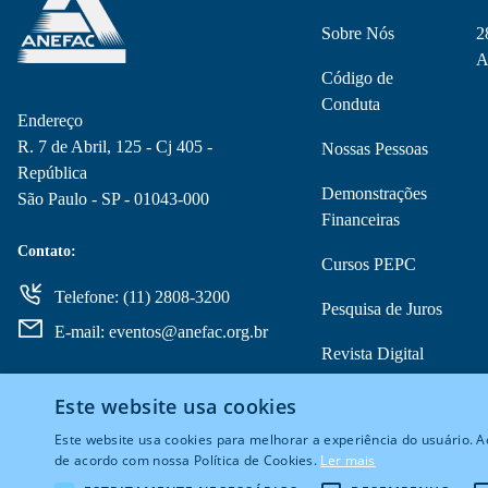
Sobre Nós
2
A
Código de
Conduta
Endereço
R. 7 de Abril, 125 - Cj 405 -
Nossas Pessoas
República
Demonstrações
São Paulo - SP - 01043-000
Financeiras
Contato:
Cursos PEPC
Telefone: (11) 2808-3200
Pesquisa de Juros
E-mail: eventos@anefac.org.br
Revista Digital
Copom
Este website usa cookies
Este website usa cookies para melhorar a experiência do usuário. Ao
de acordo com nossa Política de Cookies.
Ler mais