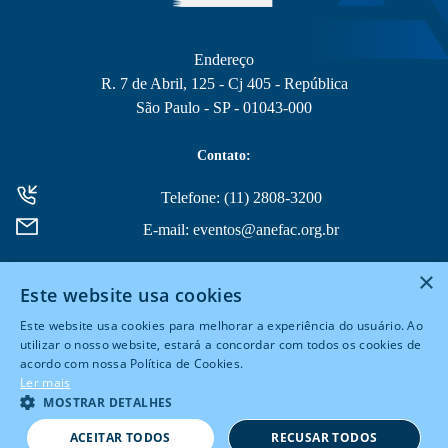
Endereço
R. 7 de Abril, 125 - Cj 405 - República
São Paulo - SP - 01043-000
Contato:
Telefone: (11) 2808-3200
E-mail: eventos@anefac.org.br
×
Este website usa cookies
Este website usa cookies para melhorar a experiência do usuário. Ao
utilizar o nosso website, estará a concordar com todos os cookies de
acordo com nossa Política de Cookies.
© 2026 Todos Direitos Reservados
Ler mais
MOSTRAR DETALHES
Powered by
MZ
ACEITAR TODOS
RECUSAR TODOS