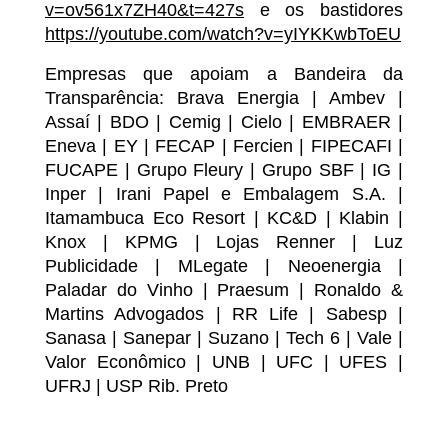
v=ov561x7ZH40&t=427s
e os bastidores
https://youtube.com/watch?v=yIYKKwbToEU
Empresas que apoiam a Bandeira da
Transparência: Brava Energia | Ambev |
Assaí | BDO | Cemig | Cielo | EMBRAER |
Eneva | EY | FECAP | Fercien | FIPECAFI |
FUCAPE | Grupo Fleury | Grupo SBF | IG |
Inper | Irani Papel e Embalagem S.A. |
Itamambuca Eco Resort | KC&D | Klabin |
Knox | KPMG | Lojas Renner | Luz
Publicidade | MLegate | Neoenergia |
Paladar do Vinho | Praesum | Ronaldo &
Martins Advogados | RR Life | Sabesp |
Sanasa | Sanepar | Suzano | Tech 6 | Vale |
Valor Econômico | UNB | UFC | UFES |
UFRJ | USP Rib. Preto