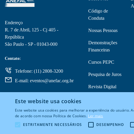
A
Código de
Conduta
Endereço
R. 7 de Abril, 125 - Cj 405 -
Nossas Pessoas
República
Demonstrações
São Paulo - SP - 01043-000
Financeiras
Contato:
Cursos PEPC
Telefone: (11) 2808-3200
Pesquisa de Juros
E-mail: eventos@anefac.org.br
Revista Digital
Copom
Este website usa cookies
Este website usa cookies para melhorar a experiência do usuário. Ao
de acordo com nossa Política de Cookies.
Ler mais
ESTRITAMENTE NECESSÁRIOS
DESEMPENHO