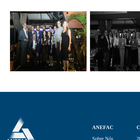
ANEFAC
C
Sobre Nós
2